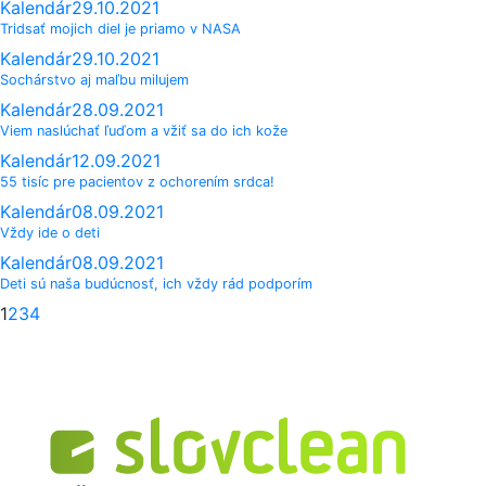
Kalendár
29.10.2021
Tridsať mojich diel je priamo v NASA
Kalendár
29.10.2021
Sochárstvo aj maľbu milujem
Kalendár
28.09.2021
Viem naslúchať ľuďom a vžiť sa do ich kože
Kalendár
12.09.2021
55 tisíc pre pacientov z ochorením srdca!
Kalendár
08.09.2021
Vždy ide o deti
Kalendár
08.09.2021
Deti sú naša budúcnosť, ich vždy rád podporím
Strana
Strana
Strana
Strana
1
2
3
4