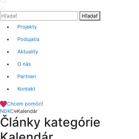
Hľadať:
Hľadať
Projekty
Podujatia
Aktuality
O nás
Partneri
Kontakt
Chcem pomôcť
NDKC
Kalendár
Články kategórie
Kalendár