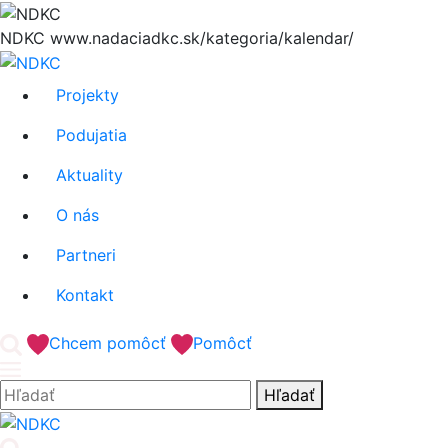
Hore
NDKC
www.nadaciadkc.sk/kategoria/kalendar/
Projekty
Podujatia
Aktuality
O nás
Partneri
Kontakt
'.__('Search').'
Chcem pomôcť
Pomôcť
Hľadať:
Hľadať
'.__('Search').'