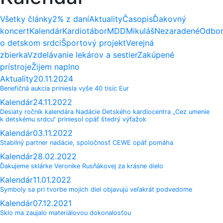
Všetky články
2% z daní
Aktuality
Časopis
Ďakovný
koncert
Kalendár
Kardiotábor
MDD
Mikuláš
Nezaradené
Odbo
o detskom srdci
Športový projekt
Verejná
zbierka
Vzdelávanie lekárov a sestier
Zakúpené
prístroje
Žijem naplno
Aktuality
20.11.2024
Benefičná aukcia priniesla vyše 40 tisíc Eur
Kalendár
24.11.2022
Desiaty ročník kalendára Nadácie Detského kardiocentra „Cez umenie
k detskému srdcu“ priniesol opäť štedrý výťažok
Kalendár
03.11.2022
Stabilný partner nadácie, spoločnosť CEWE opäť pomáha
Kalendár
28.02.2022
Ďakujeme sklárke Veronike Rusňákovej za krásne dielo
Kalendár
11.01.2022
Symboly sa pri tvorbe mojich diel objavujú veľakrát podvedome
Kalendár
07.12.2021
Sklo ma zaujalo materiálovou dokonalosťou