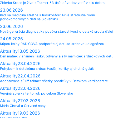
Zbierka Srdce je život: Takmer 53 tísíc dôvodov veriť v silu dobra
23.06.2026
Keď sa medicína stretne s ľudskosťou: Prvé stretnutie rodín
jednokomorových detí na Slovensku
23.06.2026
Nová generácia diagnostiky posúva starostlivosť o detské srdcia ďalej
24.05.2026
Kúpou knihy RADIČOVÁ podporíte aj deti so srdcovou diagnózou
Aktuality
13.05.2026
Deň matiek v znamení lásky, odvahy a sily mamičiek srdiečkových detí.
Aktuality
23.04.2026
Pohybom k detskému srdcu: Hasiči, koníky aj chutný guláš
Aktuality
22.04.2026
Adoptované sú už takmer všetky postieľky v Detskom kardiocentre
Aktuality
22.04.2026
Verejná zbierka tento rok po celom Slovensku
Aktuality
27.03.2026
Mária Čírová a Červené nosy
Aktuality
19.03.2026