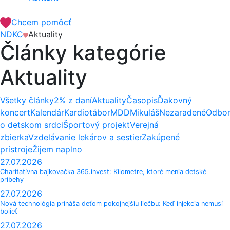
Chcem pomôcť
NDKC
Aktuality
Články kategórie
Aktuality
Všetky články
2% z daní
Aktuality
Časopis
Ďakovný
koncert
Kalendár
Kardiotábor
MDD
Mikuláš
Nezaradené
Odbo
o detskom srdci
Športový projekt
Verejná
zbierka
Vzdelávanie lekárov a sestier
Zakúpené
prístroje
Žijem naplno
27.07.2026
Charitatívna bajkovačka 365.invest: Kilometre, ktoré menia detské
príbehy
27.07.2026
Nová technológia prináša deťom pokojnejšiu liečbu: Keď injekcia nemusí
bolieť
27.07.2026