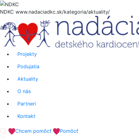
Hore
NDKC
www.nadaciadkc.sk/kategoria/aktuality/
Projekty
Podujatia
Aktuality
O nás
Partneri
Kontakt
'.__('Search').'
Chcem pomôcť
Pomôcť