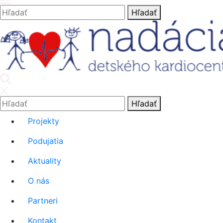
Hľadať:
Hľadať
'.__('Search').'
Hľadať:
Hľadať
Projekty
Podujatia
Aktuality
O nás
Partneri
Kontakt