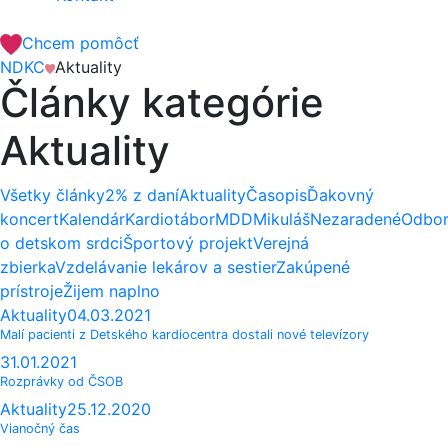
Chcem pomôcť
NDKC
Aktuality
Články kategórie
Aktuality
Všetky články
2% z daní
Aktuality
Časopis
Ďakovný
koncert
Kalendár
Kardiotábor
MDD
Mikuláš
Nezaradené
Odbo
o detskom srdci
Športový projekt
Verejná
zbierka
Vzdelávanie lekárov a sestier
Zakúpené
prístroje
Žijem naplno
Aktuality
04.03.2021
Malí pacienti z Detského kardiocentra dostali nové televízory
31.01.2021
Rozprávky od ČSOB
Aktuality
25.12.2020
Vianočný čas