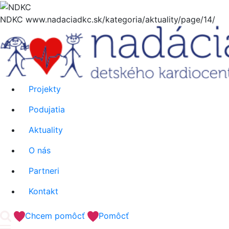
Hore
NDKC
www.nadaciadkc.sk/kategoria/aktuality/page/14/
Projekty
Podujatia
Aktuality
O nás
Partneri
Kontakt
'.__('Search').'
Chcem pomôcť
Pomôcť