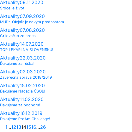
Aktuality
09.11.2020
Srdce je život
Aktuality
07.09.2020
MUDr. Olejník je novým prednostom
Aktuality
07.08.2020
Grilovačka zo srdca
Aktuality
14.07.2020
TOP LEKÁRI NA SLOVENSKU!
Aktuality
22.03.2020
Ďakujeme za rúška!
Aktuality
02.03.2020
Záverečná správa 2018/2019
Aktuality
15.02.2020
Ďakujeme Nadácia ČSOB!
Aktuality
11.02.2020
Ďakujeme za podporu!
Aktuality
16.12.2019
Ďakujeme ProAm Challenge!
Strana
Strana
Strana
Strana
Strana
Strana
Strana
1
…
12
13
14
15
16
…
26