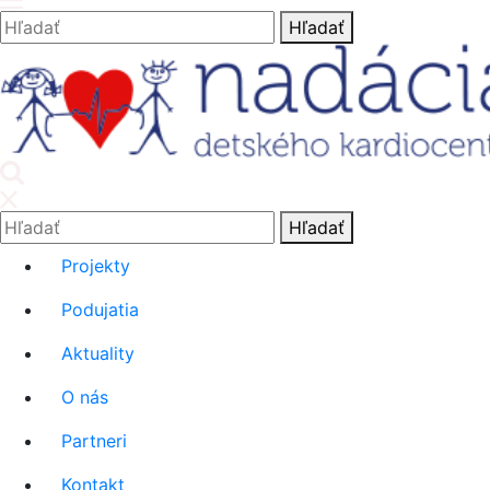
Hľadať:
Hľadať
'.__('Search').'
Hľadať:
Hľadať
Projekty
Podujatia
Aktuality
O nás
Partneri
Kontakt