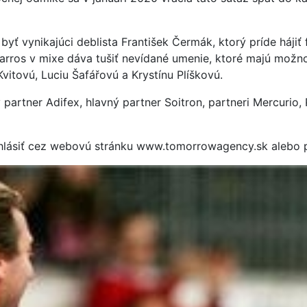
yť vynikajúci deblista František Čermák, ktorý príde háji
Garros v mixe dáva tušiť nevídané umenie, ktoré majú možno
vitovú, Luciu Šafářovú a Krystínu Plíškovú.
 partner Adifex, hlavný partner Soitron, partneri Mercurio
prihlásiť cez webovú stránku www.tomorrowagency.sk aleb