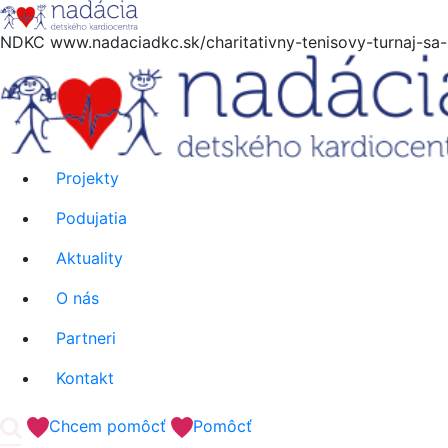
NDKC
www.nadaciadkc.sk/charitativny-tenisovy-turnaj-sa-b
Projekty
Podujatia
Aktuality
O nás
Partneri
Kontakt
'.__('Search').'
Chcem pomôcť
Pomôcť