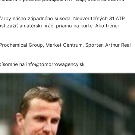
ť farby nášho západného suseda. Neuveriteľných 31 ATP
sť zažiť amatérski hráči priamo na kurte. Ako tréner
, Prochemical Group, Market Centrum, Sporter, Arthur Real
o písomne na info@tomorrowagency.sk