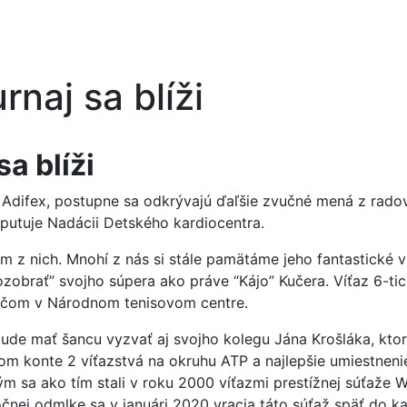
rnaj sa blíži
a blíži
Adifex, postupne sa odkrývajú ďaľšie zvučné mená z radov 
oputuje Nadácii Detského kardiocentra.
dným z nich. Mnohí z nás si stále pamätáme jeho fantastic
zobrať” svojho súpera ako práve “Kájo” Kučera. Víťaz 6-ti
ráčom v Národnom tenisovom centre.
de mať šancu vyzvať aj svojho kolegu Jána Krošláka, ktorý
ojom konte 2 víťazstvá na okruhu ATP a najlepšie umiestnen
ým sa ako tím stali v roku 2000 víťazmi prestížnej súťaže
očnej odmlke sa v januári 2020 vracia táto súťaž späť do 