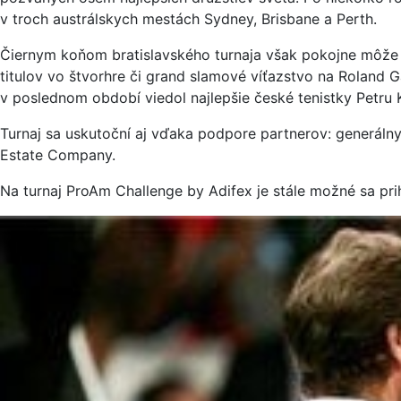
v troch austrálskych mestách Sydney, Brisbane a Perth.
Čiernym koňom bratislavského turnaja však pokojne môže b
titulov vo štvorhre či grand slamové víťazstvo na Roland 
v poslednom období viedol najlepšie české tenistky Petru K
Turnaj sa uskutoční aj vďaka podpore partnerov: generálny
Estate Company.
Na turnaj ProAm Challenge by Adifex je stále možné sa 