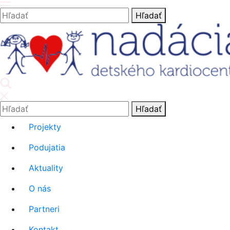
Hľadať:
Hľadať
'.__('Search').'
Hľadať:
Hľadať
Projekty
Podujatia
Aktuality
O nás
Partneri
Kontakt