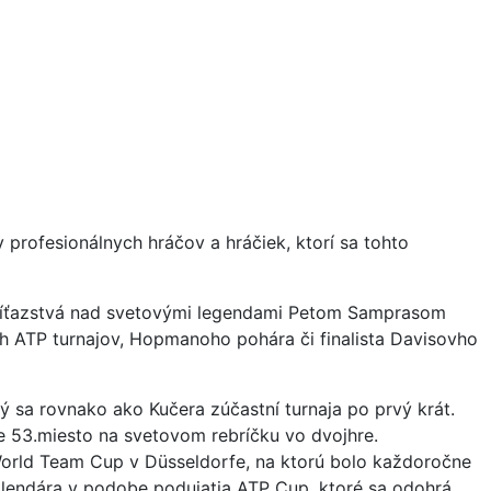
profesionálnych hráčov a hráčiek, ktorí sa tohto
ké víťazstvá nad svetovými legendami Petom Samprasom
ch ATP turnajov, Hopmanoho pohára či finalista Davisovho
 sa rovnako ako Kučera zúčastní turnaja po prvý krát.
ie 53.miesto na svetovom rebríčku vo dvojhre.
 World Team Cup v Düsseldorfe, na ktorú bolo každoročne
kalendára v podobe podujatia ATP Cup, ktoré sa odohrá