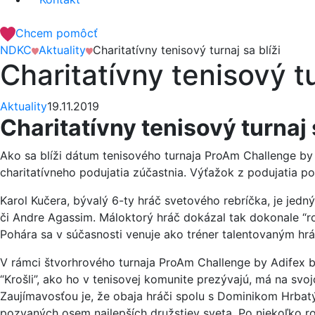
Chcem pomôcť
NDKC
Aktuality
Charitatívny tenisový turnaj sa blíži
Charitatívny tenisový tu
Aktuality
19.11.2019
Charitatívny tenisový turnaj s
Ako sa blíži dátum tenisového turnaja ProAm Challenge by 
charitatívneho podujatia zúčastnia. Výťažok z podujatia p
Karol Kučera, bývalý 6-ty hráč svetového rebríčka, je je
či Andre Agassim. Máloktorý hráč dokázal tak dokonale “ro
Pohára sa v súčasnosti venuje ako tréner talentovaným h
V rámci štvorhrového turnaja ProAm Challenge by Adifex bu
“Krošli”, ako ho v tenisovej komunite prezývajú, má na sv
Zaujímavosťou je, že obaja hráči spolu s Dominikom Hrbat
pozvaných osem najlepších družstiev sveta. Po niekoľko r