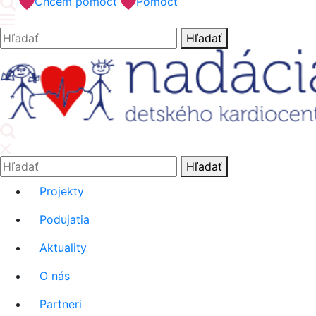
'.__('Search').'
Chcem pomôcť
Pomôcť
Hľadať:
Hľadať
'.__('Search').'
Hľadať:
Hľadať
Projekty
Podujatia
Aktuality
O nás
Partneri