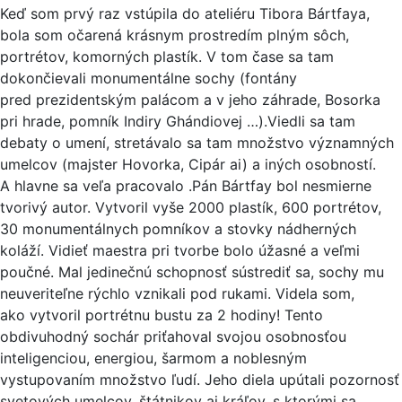
Keď som prvý raz vstúpila do ateliéru Tibora Bártfaya,
bola som očarená krásnym prostredím plným sôch,
portrétov, komorných plastík. V tom čase sa tam
dokončievali monumentálne sochy (fontány
pred prezidentským palácom a v jeho záhrade, Bosorka
pri hrade, pomník Indiry Ghándiovej …).Viedli sa tam
debaty o umení, stretávalo sa tam množstvo významných
umelcov (majster Hovorka, Cipár ai) a iných osobností.
A hlavne sa veľa pracovalo .Pán Bártfay bol nesmierne
tvorivý autor. Vytvoril vyše 2000 plastík, 600 portrétov,
30 monumentálnych pomníkov a stovky nádherných
koláží. Vidieť maestra pri tvorbe bolo úžasné a veľmi
poučné. Mal jedinečnú schopnosť sústrediť sa, sochy mu
neuveriteľne rýchlo vznikali pod rukami. Videla som,
ako vytvoril portrétnu bustu za 2 hodiny! Tento
obdivuhodný sochár priťahoval svojou osobnosťou
inteligenciou, energiou, šarmom a noblesným
vystupovaním množstvo ľudí. Jeho diela upútali pozornosť
svetových umelcov, štátnikov aj kráľov, s ktorými sa