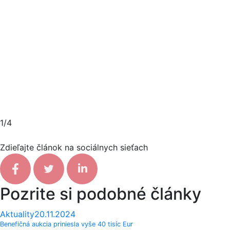
1/4
Zdieľajte článok na sociálnych sieťach
Facebook share
Tweet
Linkedin share
Pozrite si podobné články
Aktuality
20.11.2024
Benefičná aukcia priniesla vyše 40 tisíc Eur