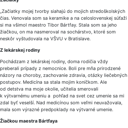
„Začiatky mojej tvorby siahajú do mojich stredoškolských
čias. Venovala som sa keramike a na celoslovenskej súťaži
si ma všimol maestro Tibor Bártfay. Stala som sa jeho
žiačkou, on ma nasmeroval na sochárstvo, ktoré som
neskôr vyštudovala na VŠVU v Bratislave.
Z lekárskej rodiny
Pochádzam z lekárskej rodiny, doma rodičia vždy
preberali prípady z nemocnice. Boli pre mňa prirodzené
názory na choroby, zachovanie zdravia, otázky liečebných
postupov. Medicína sa stala mojim koníčkom. Ale
od detstva ma moje okolie, učitelia smerovali
k výtvarnému umeniu a pohľad na svet cez umenie sa mi
zdal byť veselší. Nad medicínou som veľmi neuvažovala,
mala som výrazné predpoklady na výtvarné umenie.
Žiačkou maestra Bártfaya