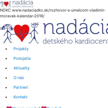
Hore
NDKC
www.nadaciadkc.sk/rozhovor-s-umelcom-vladimir-
moravek-kalendar-2016/
Projekty
Podujatia
Aktuality
O nás
Partneri
Kontakt