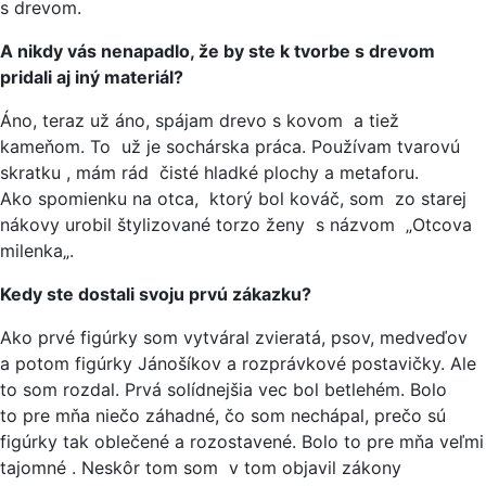
s drevom.
A nikdy vás nenapadlo, že by ste k tvorbe s drevom
pridali aj iný materiál?
Áno, teraz už áno, spájam drevo s kovom a tiež
kameňom. To už je sochárska práca. Používam tvarovú
skratku , mám rád čisté hladké plochy a metaforu.
Ako spomienku na otca, ktorý bol kováč, som zo starej
nákovy urobil štylizované torzo ženy s názvom „Otcova
milenka„.
Kedy ste dostali svoju prvú zákazku?
Ako prvé figúrky som vytváral zvieratá, psov, medveďov
a potom figúrky Jánošíkov a rozprávkové postavičky. Ale
to som rozdal. Prvá solídnejšia vec bol betlehém. Bolo
to pre mňa niečo záhadné, čo som nechápal, prečo sú
figúrky tak oblečené a rozostavené. Bolo to pre mňa veľmi
tajomné . Neskôr tom som v tom objavil zákony