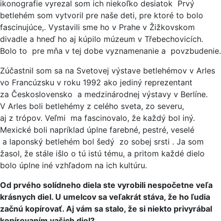
ikonografie vyrezal som ich niekoľko desiatok Prvý
betlehém som vytvoril pre naše deti, pre ktoré to bolo
fascinujúce,. Vystavili sme ho v Prahe v Žižkovskom
divadle a hneď ho aj kúpilo múzeum v Třebechovicích.
Bolo to pre mňa v tej dobe vyznamenanie a povzbudenie.
Zúčastnil som sa na Svetovej výstave betlehémov v Arles
vo Francúzsku v roku 1992 ako jediný reprezentant
za Československo a medzinárodnej výstavy v Berlíne.
V Arles boli betlehémy z celého sveta, zo severu,
aj z trópov. Veľmi ma fascinovalo, že každý bol iný.
Mexické boli napríklad úplne farebné, pestré, veselé
a laponský betlehém bol šedý zo sobej srsti . Ja som
žasol, že stále išlo o tú istú tému, a pritom každé dielo
bolo úplne iné vzhľadom na ich kultúru.
Od prvého solídneho diela ste vyrobili nespočetne veľa
krásnych diel. U umelcov sa veľakrát stáva, že ho ľudia
začnú kopírovať. Aj vám sa stalo, že si niekto privyrábal
kopírovaním vašich diel?