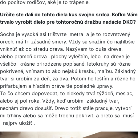
do pocitov rodičov, aké je to trápenie.
Určite ste dali do tohto diela kus svojho srdca. Koľko Vám
trvalo vyrobiť dielo pre tohtoročnú dražbu nadácie DKC?
Socha je vysoká asi trištvrte metra a je to rozvrstvený
orech, má tri zásadné smery. Vždy sa snažím čo najhlbšie
vniknúť až do stredu dreva. Nazývam to duša dreva,
alebo prameň dreva , plochy vyleštím, lebo na dreve je
všeličo krásne prirodzene popísané, letokruhy sú rôzne
pokrivené, vnímam to ako nejakú kresbu, maľbu. Základný
tvar si urobím za deň, za dva. Potom ho leštím a rôzne ho
prifarbujem a hľadám práve tie posledné úpravy.
To čo chcem dopovedať, to niekedy trvá týždeň, mesiac,
alebo aj pol roka. Vždy, keď urobím základný tvar,
nechám drevo dosušiť. Drevo totiž stále pracuje, vytvorí
mi trhliny alebo sa môže trochu pokriviť, a preto sa musí
najprv uložiť .