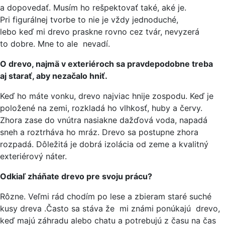
a dopovedať. Musím ho rešpektovať také, aké je.
Pri figurálnej tvorbe to nie je vždy jednoduché,
lebo keď mi drevo praskne rovno cez tvár, nevyzerá
to dobre. Mne to ale nevadí.
O drevo, najmä v exteriéroch sa pravdepodobne treba
aj starať, aby nezačalo hniť.
Keď ho máte vonku, drevo najviac hnije zospodu. Keď je
položené na zemi, rozkladá ho vlhkosť, huby a červy.
Zhora zase do vnútra nasiakne dažďová voda, napadá
sneh a roztrháva ho mráz. Drevo sa postupne zhora
rozpadá. Dôležitá je dobrá izolácia od zeme a kvalitný
exteriérový náter.
Odkiaľ zháňate drevo pre svoju prácu?
Rôzne. Veľmi rád chodím po lese a zbieram staré suché
kusy dreva .Často sa stáva že mi známi ponúkajú drevo,
keď majú záhradu alebo chatu a potrebujú z času na čas