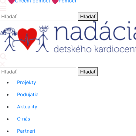
'.__('Search').'
Chcem pomôcť
Pomôcť
Hľadať:
Hľadať
'.__('Search').'
Hľadať:
Hľadať
Projekty
Podujatia
Aktuality
O nás
Partneri