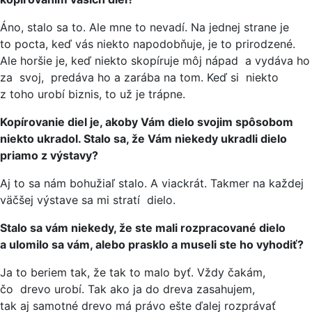
Áno, stalo sa to. Ale mne to nevadí. Na jednej strane je
to pocta, keď vás niekto napodobňuje, je to prirodzené.
Ale horšie je, keď niekto skopíruje môj nápad a vydáva ho
za svoj, predáva ho a zarába na tom. Keď si niekto
z toho urobí biznis, to už je trápne.
Kopírovanie diel je, akoby Vám dielo svojim spôsobom
niekto ukradol. Stalo sa, že Vám niekedy ukradli dielo
priamo z výstavy?
Aj to sa nám bohužiaľ stalo. A viackrát. Takmer na každej
väčšej výstave sa mi stratí dielo.
Stalo sa vám niekedy, že ste mali rozpracované dielo
a ulomilo sa vám, alebo prasklo a museli ste ho vyhodiť?
Ja to beriem tak, že tak to malo byť. Vždy čakám,
čo drevo urobí. Tak ako ja do dreva zasahujem,
tak aj samotné drevo má právo ešte ďalej rozprávať