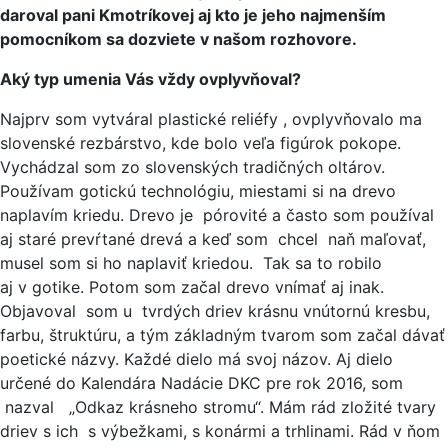
daroval pani Kmotríkovej aj kto je jeho najmenším
pomocníkom sa dozviete v našom rozhovore.
Aký typ umenia Vás vždy ovplyvňoval?
Najprv som vytváral plastické reliéfy , ovplyvňovalo ma
slovenské rezbárstvo, kde bolo veľa figúrok pokope.
Vychádzal som zo slovenských tradičných oltárov.
Používam gotickú technológiu, miestami si na drevo
naplavím kriedu. Drevo je pórovité a často som používal
aj staré prevŕtané drevá a keď som chcel naň maľovať,
musel som si ho naplaviť kriedou. Tak sa to robilo
aj v gotike. Potom som začal drevo vnímať aj inak.
Objavoval som u tvrdých driev krásnu vnútornú kresbu,
farbu, štruktúru, a tým základným tvarom som začal dávať
poetické názvy. Každé dielo má svoj názov. Aj dielo
určené do Kalendára Nadácie DKC pre rok 2016, som
nazval „Odkaz krásneho stromu“. Mám rád zložité tvary
driev s ich s výbežkami, s konármi a trhlinami. Rád v ňom