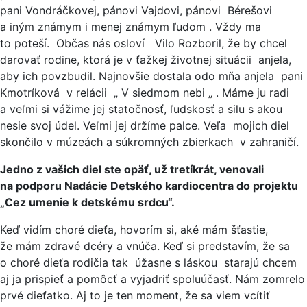
pani Vondráčkovej, pánovi Vajdovi, pánovi Bérešovi
a iným známym i menej známym ľudom . Vždy ma
to poteší. Občas nás osloví Vilo Rozboril, že by chcel
darovať rodine, ktorá je v ťažkej životnej situácii anjela,
aby ich povzbudil. Najnovšie dostala odo mňa anjela pani
Kmotríková v relácii „ V siedmom nebi „ . Máme ju radi
a veľmi si vážime jej statočnosť, ľudskosť a silu s akou
nesie svoj údel. Veľmi jej držíme palce. Veľa mojich diel
skončilo v múzeách a súkromných zbierkach v zahraničí.
Jedno z vašich diel ste opäť, už tretíkrát, venovali
na podporu Nadácie Detského kardiocentra do projektu
„Cez umenie k detskému srdcu“.
Keď vidím choré dieťa, hovorím si, aké mám šťastie,
že mám zdravé dcéry a vnúča. Keď si predstavím, že sa
o choré dieťa rodičia tak úžasne s láskou starajú chcem
aj ja prispieť a pomôcť a vyjadriť spoluúčasť. Nám zomrelo
prvé dieťatko. Aj to je ten moment, že sa viem vcítiť