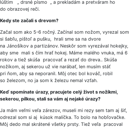
lúštim „ drsné písmo „ a prekladám a pretváram ho
do obrazovej reči.
Kedy ste začali s drevom?
Začal som ako 5-6 ročný. Začínal som nožom, vyrezal som
si šabľu, pištoľ a pušku, hrali sme sa na dvore
na Jánošíkov a partizánov. Neskôr som vyrezával hokejky,
aby sme mali s čím hrať hokej. Máme malého vnuka, má 6
rokov a tiež skúša pracovať a rezať do dreva.. Skúša
nožíkom, aj sekerou už vie narábať, len musím stáť
pri ňom, aby sa neporanil. Môj otec bol kováč, robil
so železom, no ja som k železu nemal vzťah.
Keď spomínate úrazy, pracujete celý život s nožíkmi,
sekerou, pílkou, stali sa vám aj nejaké úrazy?
Ja mám veľmi veľa zárezov, museli mi rezy sem tam aj šiť,
odrezal som si aj kúsok malíčka. To bolo na hobľovačke.
Môj dedo mal skrátené všetky prsty. Tiež veľa pracoval