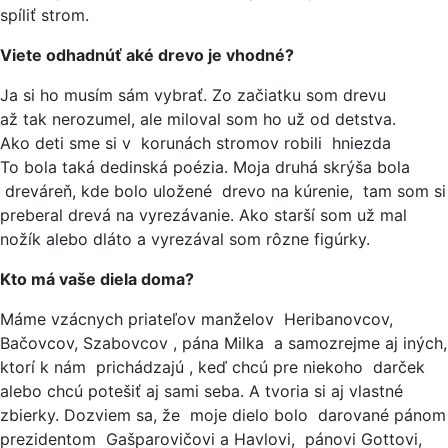
spíliť strom.
Viete odhadnúť aké drevo je vhodné?
Ja si ho musím sám vybrať. Zo začiatku som drevu
až tak nerozumel, ale miloval som ho už od detstva.
Ako deti sme si v korunách stromov robili hniezda
To bola taká dedinská poézia. Moja druhá skrýša bola
dreváreň, kde bolo uložené drevo na kúrenie, tam som si
preberal drevá na vyrezávanie. Ako starší som už mal
nožík alebo dláto a vyrezával som rôzne figúrky.
Kto má vaše diela doma?
Máme vzácnych priateľov manželov Heribanovcov,
Bačovcov, Szabovcov , pána Milka a samozrejme aj iných,
ktorí k nám prichádzajú , keď chcú pre niekoho darček
alebo chcú potešiť aj sami seba. A tvoria si aj vlastné
zbierky. Dozviem sa, že moje dielo bolo darované pánom
prezidentom Gašparovičovi a Havlovi, pánovi Gottovi,