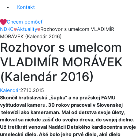
Kontakt
Chcem pomôcť
NDKC
Aktuality
Rozhovor s umelcom VLADIMÍR
MORÁVEK (Kalendár 2016)
Rozhovor s umelcom
VLADIMÍR MORÁVEK
(Kalendár 2016)
Kalendár
27.10.2015
Skončil bratislavskú „šupku“ a na pražskej FAMU
vyštudoval kameru. 30 rokov pracoval v Slovenskej
televízii ako kameraman. Mal od detstva svoje úlety,
miloval sa niekde zašiť do svojho dreva, do svojej dielne.
Už tretíkrát venoval Nadácii Detského kardiocentra svoje
umelecké dielo. Aké bolo jeho prvé dielo, aké dielo