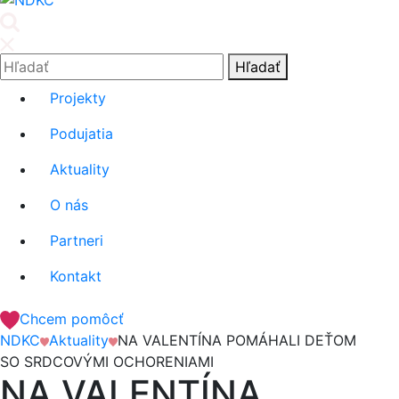
'.__('Search').'
Hľadať:
Hľadať
Projekty
Podujatia
Aktuality
O nás
Partneri
Kontakt
Chcem pomôcť
NDKC
Aktuality
NA VALENTÍNA POMÁHALI DEŤOM
SO SRDCOVÝMI OCHORENIAMI
NA VALENTÍNA