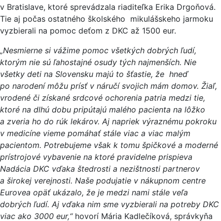
v Bratislave, ktoré sprevádzala riaditeľka Erika Drgoňová.
Tie aj počas ostatného školského mikulášskeho jarmoku
vyzbierali na pomoc deťom z DKC až 1500 eur.
„Nesmierne si vážime pomoc všetkých dobrých ľudí,
ktorým nie sú ľahostajné osudy tých najmenších. Nie
všetky deti na Slovensku majú to šťastie, že hneď
po narodení môžu prísť v náručí svojich mám domov. Žiaľ,
vrodené či získané srdcové ochorenia patria medzi tie,
ktoré na dlhú dobu pripútajú malého pacienta na lôžko
a zveria ho do rúk lekárov. Aj napriek výraznému pokroku
v medicíne vieme pomáhať stále viac a viac malým
pacientom. Potrebujeme však k tomu špičkové a moderné
prístrojové vybavenie na ktoré pravidelne prispieva
Nadácia DKC vďaka štedrosti a nezištnosti partnerov
a širokej verejnosti. Naše podujatie v nákupnom centre
Eurovea opäť ukázalo, že je medzi nami stále veľa
dobrých ľudí. Aj vďaka nim sme vyzbierali na potreby DKC
viac ako 3000 eur,“
hovorí Mária Kadlečíková, správkyňa