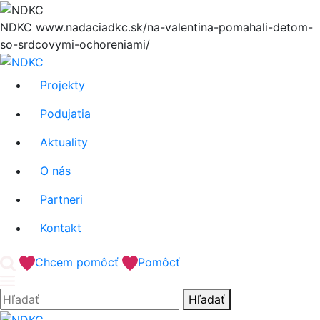
Hore
NDKC
www.nadaciadkc.sk/na-valentina-pomahali-detom-
so-srdcovymi-ochoreniami/
Projekty
Podujatia
Aktuality
O nás
Partneri
Kontakt
'.__('Search').'
Chcem pomôcť
Pomôcť
Hľadať:
Hľadať