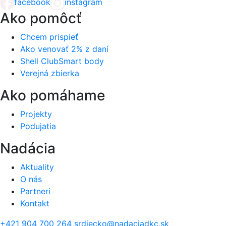
facebook
instagram
Ako pomôcť
Chcem prispieť
Ako venovať 2% z daní
Shell ClubSmart body
Verejná zbierka
Ako pomáhame
Projekty
Podujatia
Nadácia
Aktuality
O nás
Partneri
Kontakt
+421 904 700 264
srdiecko@nadaciadkc.sk