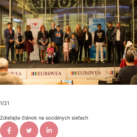
1/21
Zdieľajte článok na sociálnych sieťach
Facebook share
Tweet
Linkedin share