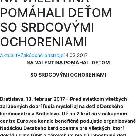
POMÁHALI DEŤOM
SO SRDCOVÝMI
OCHORENIAMI
Aktuality
Zakúpené prístroje
14.02.2017
NA VALENTÍNA POMÁHALI DEŤOM
SO SRDCOVÝMI OCHORENIAMI
Bratislava, 13. február 2017 – Pred sviatkom všetkých
zaľúbených dobrí ľudia mysleli aj na deti z Detského
kardiocentra v Bratislave. Už po 2 krát sa v nákupnom
centre Eurovea konalo benefičné podujatie organizované
Nadáciou Detského kardiocentra pre všetkých, ktorí
dokážu silno ľúbiť a zároveň im nie sú ľahostajné deti,