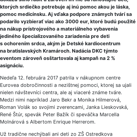
ktorých srdiečko potrebuje aj inú pomoc akou je láska,
pomoc medicínsku. Aj vďaka podpore známych tvárí sa
podarilo vyzbierať viac ako 3000 eur, ktoré budú použité
na nákup prístrojového a materiálneho vybavenia
jediného špecializovaného zariadenia pre deti
s ochorením srdca, akým je Detské kardiocentrum
na bratislavských Kramároch. Nadácia DKC týmto
eventom zároveň osštartovala aj kampaň na 2 %
asignáciu.
Nedeľa 12. februára 2017 patrila v nákupnom centre
Eurovea dobročinnosti a nezištnej pomoci, ktorej sa ujali
nielen návštevníci centra, ale aj viaceré známe tváre.
Medzi nimi napríklad Jaro Bekr a Monika Hilmerová,
Roman Volák so svojimi zverencami, Janka Lieskovská,
René Štúr, spevák Peter Bažík či speváčka Marcella
Molnárová s Albertom Enrique Herrerom.
Už tradične nechýbali ani deti zo ZŠ Ostredkova