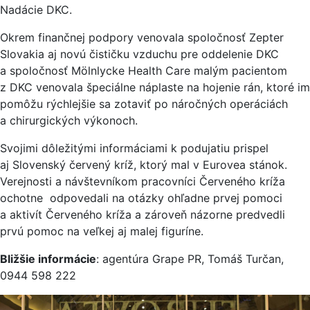
Nadácie DKC.
Okrem finančnej podpory venovala spoločnosť Zepter
Slovakia aj novú čističku vzduchu pre oddelenie DKC
a spoločnosť Mölnlycke Health Care malým pacientom
z DKC venovala špeciálne náplaste na hojenie rán, ktoré im
pomôžu rýchlejšie sa zotaviť po náročných operáciách
a chirurgických výkonoch.
Svojimi dôležitými informáciami k podujatiu prispel
aj Slovenský červený kríž, ktorý mal v Eurovea stánok.
Verejnosti a návštevníkom pracovníci Červeného kríža
ochotne odpovedali na otázky ohľadne prvej pomoci
a aktivít Červeného kríža a zároveň názorne predvedli
prvú pomoc na veľkej aj malej figuríne.
Bližšie informácie
: agentúra Grape PR, Tomáš Turčan,
0944 598 222