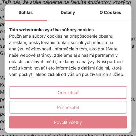
„
Teší nás, že stále nájdeme na fakulte študentov, ktorých
veľmi baví pomáhať druhým a podporovať tak napríklad
Súhlas
Detaily
O Cookies
aj Detské kardiocentrum. Vidieť ich zapálenie
pri organizácii plesu, ktorý je činným pre dobrú vec, je
Táto webstránka využíva súbory cookies
na nezaplatenie. Sme radi, že aj takýmto spôsobom
Používame súbory cookies na prispôsobenie obsahu
môžeme aj my zachrániť nejedno choré srdiečko
,“ zhodujú
a reklám, poskytovanie funkcií sociálnych médií a na
sa koordinátori študentského plesu, doktorandi FMK Petra
analýzu návštevnosti. Informácie o tom, ako používate
Grešková a Igor Lakatoš.
naše webové stránky, zdieľame aj s našimi partnermi v
oblasti sociálnych médií, reklamy a analýzy. Naši partneri
môžu kombinovať tieto informácie s ďalšími údajmi, ktoré
vám poskytli alebo získali od vás pri používaní ich služieb.
Vyzbierané peniaze odovzdali študenti primárovi
Kardiologického oddelenia Detského kardiocentra
Mariánovi Hrebíkovi, ktorý ocenil ich nápad a myšlienku
Odmietnuť
pomáhať iným. „
Veľmi si vážim pomoc študentov, zásluhou
ktorej nám pribudne na oddelení ďalší prístroj. Ten
Prispôsobiť
pomôže pri záchrane ľudí nielen so srdcovými
ochoreniami. Nesmierne poďakovanie patrí aj Nadácii
Povoliť všetky
Detského kardiocentra, pretože vďaka nim môže
nemocnica nakupovať potrebné zariadenia
,“ hovorí primár