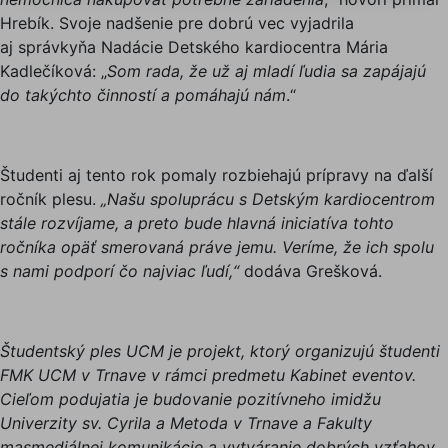
Hrebík. Svoje nadšenie pre dobrú vec vyjadrila
aj správkyňa Nadácie Detského kardiocentra Mária
Kadlečíková: „
Som rada, že už aj mladí ľudia sa zapájajú
do takýchto činností a pomáhajú nám
.“
Študenti aj tento rok pomaly rozbiehajú prípravy na ďalší
ročník plesu.
„Našu spoluprácu s Detským kardiocentrom
stále rozvíjame, a preto bude hlavná iniciatíva tohto
ročníka opäť smerovaná práve jemu. Veríme, že ich spolu
s nami podporí čo najviac ľudí,“
dodáva Grešková.
Študentský ples UCM je projekt, ktorý organizujú študenti
FMK UCM v Trnave v rámci predmetu Kabinet eventov.
Cieľom podujatia je budovanie pozitívneho imidžu
Univerzity sv. Cyrila a Metoda v Trnave a Fakulty
masmediálnej komunikácie a vytváranie dobrých vzťahov