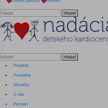
'.__('Search').'
Chcem pomôcť
Pomôcť
Hľadať:
Hľadať
'.__('Search').'
Hľadať:
Hľadať
Projekty
Podujatia
Aktuality
O nás
Partneri