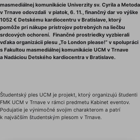
masmediálnej komunikácie Univerzity sv. Cyrila a Metoda
v Trnave odovzdali v piatok, 6. 11., finančný dar vo výške
1052 € Detskému kardiocentru v Bratislave, ktorý
pomôže pri nákupe prístrojov potrebných na liečbu
srdcových ochorení. Finančné prostriedky vyzbierali
vďaka organizácii plesu „To London please!“ v spolupráci
s Fakultou masmediálnej komunikácie UCM v Trnave
a Nadáciou Detského kardiocentra v Bratislave.
Študentský ples UCM je projekt, ktorý organizujú študenti
FMK UCM v Trnave v rámci predmetu Kabinet eventov.
Podujatie je výnimočné svojim charakterom a patrí
k najväčším študentským plesom v Trnave.