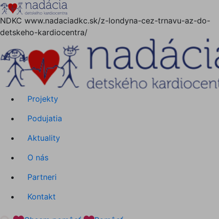
Hore
NDKC
www.nadaciadkc.sk/z-londyna-cez-trnavu-az-do-
detskeho-kardiocentra/
Projekty
Podujatia
Aktuality
O nás
Partneri
Kontakt