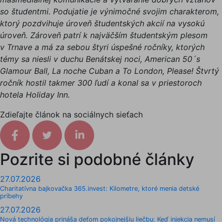
so študentmi. Podujatie je výnimočné svojim charakterom,
ktorý pozdvihuje úroveň študentských akcií na vysokú
úroveň. Zároveň patrí k najväčším študentským plesom
v Trnave a má za sebou štyri úspešné ročníky, ktorých
témy sa niesli v duchu Benátskej noci, American 50´s
Glamour Ball, La noche Cuban a To London, Please! Štvrtý
ročník hostil takmer 300 ľudí a konal sa v priestoroch
hotela Holiday Inn.
Zdieľajte článok na sociálnych sieťach
Facebook share
Tweet
Linkedin share
Pozrite si podobné články
27.07.2026
Charitatívna bajkovačka 365.invest: Kilometre, ktoré menia detské
príbehy
27.07.2026
Nová technológia prináša deťom pokojnejšiu liečbu: Keď injekcia nemusí