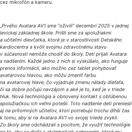
cez mikrofón a kameru.
„Prvého Avatara AV1 sme “oživili” decembri 2025 v jednej
levickej základnej škole. Prišli sme za spolužiakmi
a učiteľmi dievčatka, ktoré je v starostlivosti Detského
kardiocentra a kvôli svojmu zdravotnému stavu
v súčasnosti nemôže chodiť do školy. Deti prijali Avatara
s nadšením. Každé jedno z nich si vyskúšalo, ako funguje
prenos informácií, ako možno cez tablet pohybovať
avatarovou hlavou, ako môžu zmeniť farbu
na avatarovej hlave, čo vyjadruje zmenu nálady dieťaťa,
či sa dobre počujú navzájom a aké je to, keď je v triede
hluk. Nová technológia a obnovený kontakt s obľúbenou
spolužiačkou ich veľmi potešil. Toto nadšenie deti preniesli
aj na prítomných učiteľov, ktorí potrebujú trochu dlhší čas
k tomu, aby si na Avatara AV1 vo svojej triede zvykli.
Zo školy sme odchádzali s pocitom, že využiť technológie
na to, aby sa dieťa s akýmkoľvek ochorením, ktoré mu