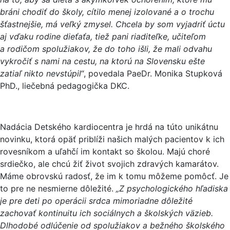
bráni chodiť do školy, cítilo menej izolované a o trochu
šťastnejšie, má veľký zmysel. Chcela by som vyjadriť úctu
aj vďaku rodine dieťaťa, tiež pani riaditeľke, učiteľom
a rodičom spolužiakov, že do toho išli, že mali odvahu
vykročiť s nami na cestu, na ktorú na Slovensku ešte
zatiaľ nikto nevstúpil
“, povedala PaeDr. Monika Stupková
PhD., liečebná pedagogička DKC.
Nadácia Detského kardiocentra je hrdá na túto unikátnu
novinku, ktorá opäť priblíži našich malých pacientov k ich
rovesníkom a uľahčí im kontakt so školou. Majú choré
srdiečko, ale chcú žiť život svojich zdravých kamarátov.
Máme obrovskú radosť, že im k tomu môžeme pomôcť. Je
to pre ne nesmierne dôležité.
„Z psychologického hľadiska
je pre deti po operácii srdca mimoriadne dôležité
zachovať kontinuitu ich sociálnych a školských väzieb.
Dlhodobé odlúčenie od spolužiakov a bežného školského