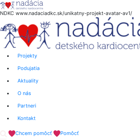
NDKC
www.nadaciadkc.sk/unikatny-projekt-avatar-av1/
Projekty
Podujatia
Aktuality
O nás
Partneri
Kontakt
'.__('Search').'
Chcem pomôcť
Pomôcť