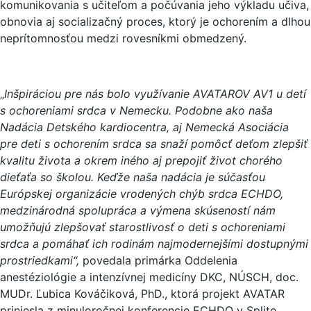
komunikovania s učiteľom a počúvania jeho výkladu učiva,
obnovia aj socializačný proces, ktorý je ochorením a dlhou
neprítomnosťou medzi rovesníkmi obmedzený.
„
Inšpiráciou pre nás bolo využívanie AVATAROV AV1 u detí
s ochoreniami srdca v Nemecku. Podobne ako naša
Nadácia Detského kardiocentra, aj Nemecká Asociácia
pre deti s ochorením srdca sa snaží pomôcť deťom zlepšiť
kvalitu života a okrem iného aj prepojiť život chorého
dieťaťa so školou. Keďže naša nadácia je súčasťou
Európskej organizácie vrodených chýb srdca ECHDO,
medzinárodná spolupráca a výmena skúseností nám
umožňujú zlepšovať starostlivosť o deti s ochoreniami
srdca a pomáhať ich rodinám najmodernejšími dostupnými
prostriedkami“,
povedala primárka Oddelenia
anestéziológie a intenzívnej medicíny DKC, NÚSCH, doc.
MUDr. Ľubica Kováčiková, PhD., ktorá projekt AVATAR
priniesla z minuloročnej konferencie ECHDO v Splite.