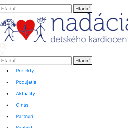
Hľadať:
Hľadať
'.__('Search').'
Hľadať:
Hľadať
Projekty
Podujatia
Aktuality
O nás
Partneri
Kontakt