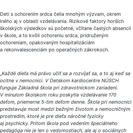
Deti s ochorením srdca čelia mnohým výzvam, okrem
iného aj v oblasti vzdelávania. Rizikové faktory horších
školských výsledkov sú početné, včítane častých absencií
v škole, a to kvôli ochoreniu srdca, pridruženým
ochoreniam, opakovaným hospitalizáciám
a rekonvalescenciám po operačných zákrokoch.
„
Každé dieťa má právo učiť sa a rozvíjať sa, a to aj keď sa
ocitne v nemocnici. V Detskom kardiocentre NÚSCH
funguje Základná škola pri zdravotníckom zariadení.
V minulom školskom roku poskytla vzdelávanie 170
deťom, priemerne 5-tim deťom denne. Škola pri nemocnici
predstavuje most medzi bežným životom a nemocničným
prostredím, ktoré je pre dieťa náročné fyzicky
aj psychicky. Pritom škola pod vedením špeciálneho
pedagóga nie je len o vedomostiach, ale aj o sociálnych