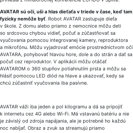
AVATAR sú oči, uši a hlas dieťaťa v triede v čase, keď tam
fyzicky nemôže byť
. Robot AVATAR zastupuje dieťa
v škole. Z domu alebo priamo z nemocnice môžu deti
so srdcovou chybou vidieť, počuť a zúčastňovať sa
vyučovania pomocou integrovanej kamery, reproduktora
a mikrofónu. Môžu vyjadrovať emócie prostredníctvom očí
AVATARA, pohybovať hlavou hore, dole a do strán a dať sa
počuť cez reproduktor. V aplikácii môžu otáčať
AVATAROM o 360 stupňov potiahnutím prsta a môžu sa
hlásiť pomocou LED diód na hlave a ukazovať, kedy sa
chcú zúčastniť vyučovania iba pasívne.
AVATAR váži iba jeden a pol kilogramu a dá sa pripojiť
k internetu cez 4G alebo Wi-Fi. Má vstavanú batériu a nie
je závislý od zdroja napájania, ale je potrebné ho každú
noc nabíjať. Obraz a zvuk sa streamujú priamo