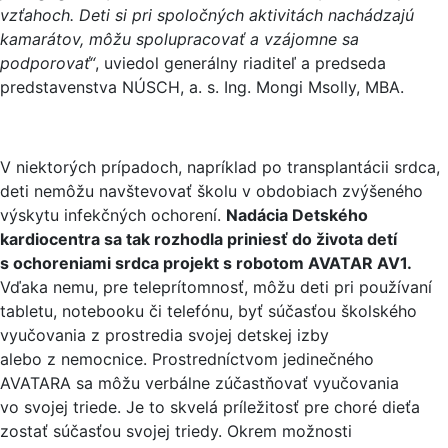
vzťahoch. Deti si pri spoločných aktivitách nachádzajú
kamarátov, môžu spolupracovať a vzájomne sa
podporovať“
, uviedol generálny riaditeľ a predseda
predstavenstva NÚSCH, a. s. Ing. Mongi Msolly, MBA.
V niektorých prípadoch, napríklad po transplantácii srdca,
deti nemôžu navštevovať školu v obdobiach zvýšeného
výskytu infekčných ochorení.
Nadácia Detského
kardiocentra sa tak rozhodla priniesť do života detí
s ochoreniami srdca projekt s robotom AVATAR AV1.
Vďaka nemu, pre teleprítomnosť, môžu deti pri používaní
tabletu, notebooku či telefónu, byť súčasťou školského
vyučovania z prostredia svojej detskej izby
alebo z nemocnice. Prostredníctvom jedinečného
AVATARA sa môžu verbálne zúčastňovať vyučovania
vo svojej triede. Je to skvelá príležitosť pre choré dieťa
zostať súčasťou svojej triedy. Okrem možnosti