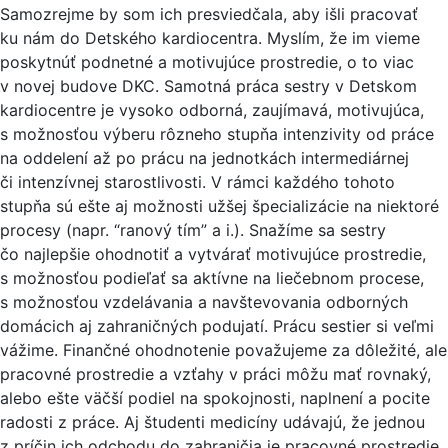
Samozrejme by som ich presviedčala, aby išli pracovať
ku nám do Detského kardiocentra. Myslím, že im vieme
poskytnúť podnetné a motivujúce prostredie, o to viac
v novej budove DKC. Samotná práca sestry v Detskom
kardiocentre je vysoko odborná, zaujímavá, motivujúca,
s možnosťou výberu rôzneho stupňa intenzivity od práce
na oddelení až po prácu na jednotkách intermediárnej
či intenzívnej starostlivosti. V rámci každého tohoto
stupňa sú ešte aj možnosti užšej špecializácie na niektoré
procesy (napr. “ranový tím” a i.). Snažíme sa sestry
čo najlepšie ohodnotiť a vytvárať motivujúce prostredie,
s možnosťou podieľať sa aktívne na liečebnom procese,
s možnosťou vzdelávania a navštevovania odborných
domácich aj zahraničných podujatí. Prácu sestier si veľmi
vážime. Finančné ohodnotenie považujeme za dôležité, ale
pracovné prostredie a vzťahy v práci môžu mať rovnaký,
alebo ešte väčší podiel na spokojnosti, naplnení a pocite
radosti z práce. Aj študenti medicíny udávajú, že jednou
z príčin ich odchodu do zahraničia je pracovné prostredie