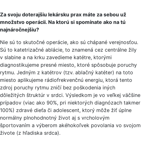
Za svoju doterajšiu lekársku prax máte za sebou už
množstvo operácii. Na ktorú si spomínate ako na tú
najnáročnejšiu?
Nie sú to skutočné operácie, ako sú chápané verejnosťou.
Sú to katetrizačné ablácie, to znamená cez centrálne žily
v slabine a na krku zavedieme katétre, ktorými
diagnostikujeme presné miesto, ktoré spôsobuje poruchy
rytmu. Jedným z katétrov (tzv. ablačný katéter) na toto
miesto aplikujeme rádiofrekvenčnú energiu, ktorá tento
zdroj poruchy rytmu zničí bez poškodenia iných
dôležitých štruktúr v srdci. Výsledkom je vo veľkej väčšine
prípadov (viac ako 90%, pri niektorých diagnózach takmer
100%) zdravé dieťa či adolescent, ktorý môže žiť úplne
normálny plnohodnotný život aj s vrcholovým
športovaním a výberom akéhokoľvek povolania vo svojom
živote (z hľadiska srdca).