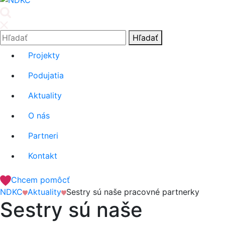
'.__('Search').'
Hľadať:
Hľadať
Projekty
Podujatia
Aktuality
O nás
Partneri
Kontakt
Chcem pomôcť
NDKC
Aktuality
Sestry sú naše pracovné partnerky
Sestry sú naše