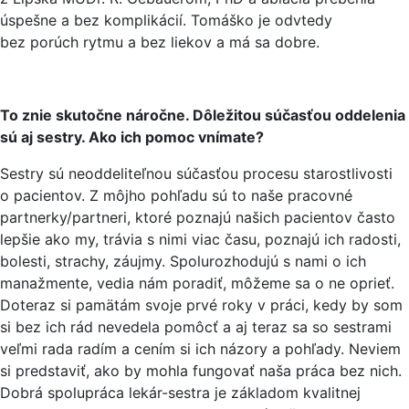
úspešne a bez komplikácií. Tomáško je odvtedy
bez porúch rytmu a bez liekov a má sa dobre.
To znie skutočne náročne. Dôležitou súčasťou oddelenia
sú aj sestry. Ako ich pomoc vnímate?
Sestry sú neoddeliteľnou súčasťou procesu starostlivosti
o pacientov. Z môjho pohľadu sú to naše pracovné
partnerky/partneri, ktoré poznajú našich pacientov často
lepšie ako my, trávia s nimi viac času, poznajú ich radosti,
bolesti, strachy, záujmy. Spolurozhodujú s nami o ich
manažmente, vedia nám poradiť, môžeme sa o ne oprieť.
Doteraz si pamätám svoje prvé roky v práci, kedy by som
si bez ich rád nevedela pomôcť a aj teraz sa so sestrami
veľmi rada radím a cením si ich názory a pohľady. Neviem
si predstaviť, ako by mohla fungovať naša práca bez nich.
Dobrá spolupráca lekár-sestra je základom kvalitnej