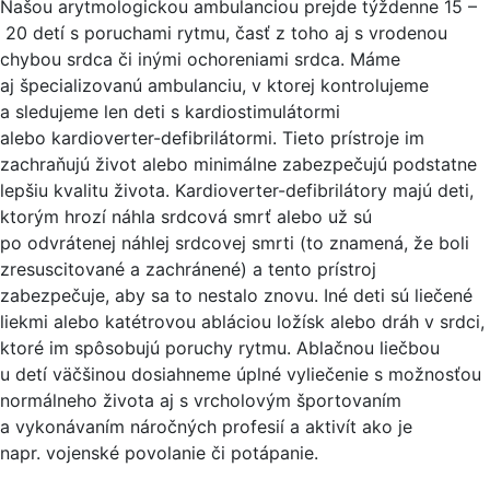
Našou arytmologickou ambulanciou prejde týždenne 15 –
20 detí s poruchami rytmu, časť z toho aj s vrodenou
chybou srdca či inými ochoreniami srdca. Máme
aj špecializovanú ambulanciu, v ktorej kontrolujeme
a sledujeme len deti s kardiostimulátormi
alebo kardioverter-defibrilátormi. Tieto prístroje im
zachraňujú život alebo minimálne zabezpečujú podstatne
lepšiu kvalitu života. Kardioverter-defibrilátory majú deti,
ktorým hrozí náhla srdcová smrť alebo už sú
po odvrátenej náhlej srdcovej smrti (to znamená, že boli
zresuscitované a zachránené) a tento prístroj
zabezpečuje, aby sa to nestalo znovu. Iné deti sú liečené
liekmi alebo katétrovou abláciou ložísk alebo dráh v srdci,
ktoré im spôsobujú poruchy rytmu. Ablačnou liečbou
u detí väčšinou dosiahneme úplné vyliečenie s možnosťou
normálneho života aj s vrcholovým športovaním
a vykonávaním náročných profesií a aktivít ako je
napr. vojenské povolanie či potápanie.