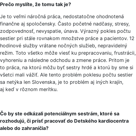
Prečo myslíte, že tomu tak je?
Je to veľmi náročná práca, nedostatočne ohodnotená
finančne aj spoločensky. Často početné nadčasy, stresy,
zodpovednosť, nevyspatie, únava. Výrazný pokles počtu
sestier pri stále rovnakom množstve práce a pacientov. 12
hodinové služby vrátane nočných služieb, nepravidelný
režim. Toto všetko môže viesť ku prepracovaniu, frustrácii,
vyhoreniu a následne odchodu a zmene práce. Pritom je
to práca, na ktorú môžu byť sestry hrdé a ktorú by sme si
všetci mali vážiť. Ale tento problém poklesu počtu sestier
sa netýka len Slovenska, je to problém aj iných krajín,
aj keď v rôznom merítku.
Čo by ste odkázali potenciálnym sestrám, ktoré sa
rozhodujú, či prísť pracovať do Detského kardiocentra
alebo do zahraničia?