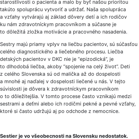
starostlivosti o pacienta a malo by byť našou prioritou
takúto spoluprácu vytvoriť a udržať. Naša spolupráca
a vzťahy vytvárajú aj základ dôvery detí a ich rodičov
ku nám zdravotníckym pracovníkom a súčasne je
to dôležitá zložka motivácie a pracovného nasadenia.
Sestry majú priamy vplyv na liečbu pacientov, sú súčasťou
celého diagnostického a liečebného procesu. Liečba
detských pacientov v DKC nie je “epizodická”, je
to dlhodobá liečba, akoby “spojenie na celý život”. Deti
z celého Slovenska sú od malička až do dospelosti
a mnohé aj naďalej v dospelosti liečené u nás. V tejto
súvislosti je dôvera k zdravotníckym pracovníkom
o to dôležitejšia. V tomto procese často vznikajú medzi
sestrami a deťmi alebo ich rodičmi pekné a pevné vzťahy,
ktoré si často udržujú aj po odchode z nemocnice.
Sestier je vo všeobecnosti na Slovensku nedostatok.