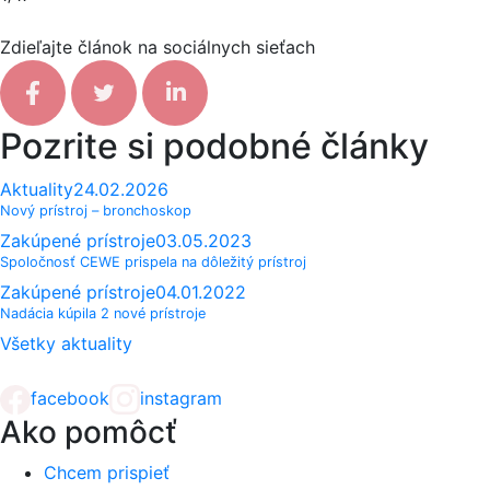
Zdieľajte článok na sociálnych sieťach
Facebook share
Tweet
Linkedin share
Pozrite si podobné články
Aktuality
24.02.2026
Nový prístroj – bronchoskop
Zakúpené prístroje
03.05.2023
Spoločnosť CEWE prispela na dôležitý prístroj
Zakúpené prístroje
04.01.2022
Nadácia kúpila 2 nové prístroje
Všetky aktuality
facebook
instagram
Ako pomôcť
Chcem prispieť