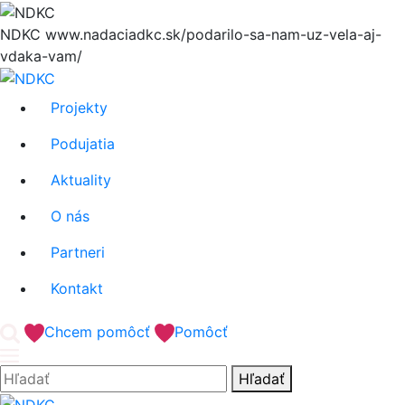
Hore
NDKC
www.nadaciadkc.sk/podarilo-sa-nam-uz-vela-aj-
vdaka-vam/
Projekty
Podujatia
Aktuality
O nás
Partneri
Kontakt
'.__('Search').'
Chcem pomôcť
Pomôcť
Hľadať:
Hľadať