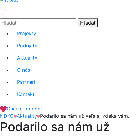
'.__('Search').'
Hľadať:
Hľadať
Projekty
Podujatia
Aktuality
O nás
Partneri
Kontakt
Chcem pomôcť
NDKC
Aktuality
Podarilo sa nám už veľa aj vďaka vám.
Podarilo sa nám už