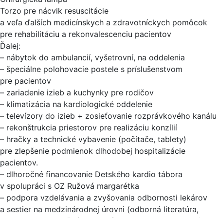
Torzo pre nácvik resuscitácie
a veľa ďalších medicínskych a zdravotníckych pomôcok
pre rehabilitáciu a rekonvalescenciu pacientov
Ďalej:
– nábytok do ambulancií, vyšetrovní, na oddelenia
– špeciálne polohovacie postele s príslušenstvom
pre pacientov
– zariadenie izieb a kuchynky pre rodičov
– klimatizácia na kardiologické oddelenie
– televízory do izieb + zosieťovanie rozprávkového kanálu
– rekonštrukcia priestorov pre realizáciu konzílií
– hračky a technické vybavenie (počítače, tablety)
pre zlepšenie podmienok dlhodobej hospitalizácie
pacientov.
– dlhoročné financovanie Detského kardio tábora
v spolupráci s OZ Ružová margarétka
– podpora vzdelávania a zvyšovania odbornosti lekárov
a sestier na medzinárodnej úrovni (odborná literatúra,