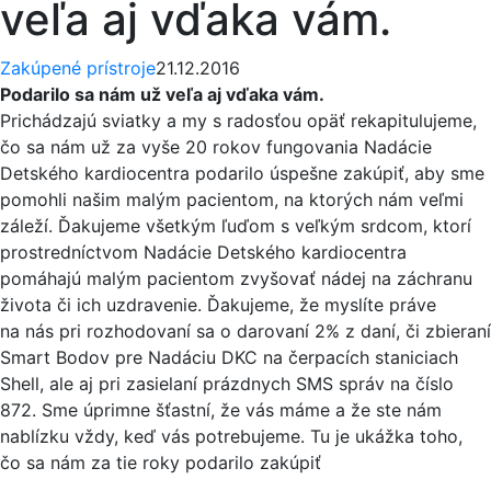
veľa aj vďaka vám.
Zakúpené prístroje
21.12.2016
Podarilo sa nám už veľa aj vďaka vám.
Prichádzajú sviatky a my s radosťou opäť rekapitulujeme,
čo sa nám už za vyše 20 rokov fungovania Nadácie
Detského kardiocentra podarilo úspešne zakúpiť, aby sme
pomohli našim malým pacientom, na ktorých nám veľmi
záleží. Ďakujeme všetkým ľuďom s veľkým srdcom, ktorí
prostredníctvom Nadácie Detského kardiocentra
pomáhajú malým pacientom zvyšovať nádej na záchranu
života či ich uzdravenie. Ďakujeme, že myslíte práve
na nás pri rozhodovaní sa o darovaní 2% z daní, či zbieraní
S
mart Bodov pre Nadáciu DKC na čerpacích staniciach
Shell, ale aj pri zasielaní prázdnych SMS správ na číslo
872. Sme úprimne šťastní, že vás máme a že ste nám
nablízku vždy, keď vás potrebujeme. Tu je ukážka toho,
čo sa nám za tie roky podarilo zakúpiť