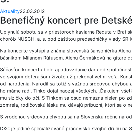
Aktuality
23.03.2012
Benefičný koncert pre Detské
Uplynulú sobotu sa v priestoroch kaviarne Reduta v Brati
chorôb NÚSCH, a. s. pod záštitou predsedníčky vlády SR I
Na koncerte vystúpila známa slovenská šansoniérka Alen
básnikom Milanom Rúfusom. Alenu Čermákovú na gitare dop
Súčasťou koncertu bolo aj odovzdanie daru od spoločnosti
vo svojom doterajšom živote už prekonal veľmi veľa. Kons
od narodenia. Narodil sa totiž s vážnou srdcovou chybou a 
ho máme radi. Tinko dojal naozaj všetkých. „Ďakujem všet
mu slzičky do očí. S Tinkom sa osud nemazná nielen po zd
zomrela, rodičovskú lásku mu dávajú príbuzní, ktorí sa o ne
S vrodenou srdcovou chybou sa na Slovensku ročne narodí 
DKC je jediné špecializované pracovisko svojho druhu na S