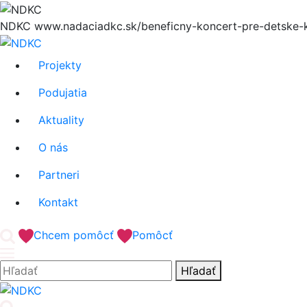
Hore
NDKC
www.nadaciadkc.sk/beneficny-koncert-pre-detske-k
Projekty
Podujatia
Aktuality
O nás
Partneri
Kontakt
'.__('Search').'
Chcem pomôcť
Pomôcť
Hľadať:
Hľadať
'.__('Search').'