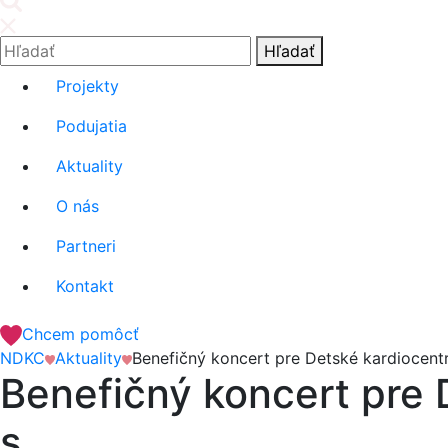
Hľadať:
Hľadať
Projekty
Podujatia
Aktuality
O nás
Partneri
Kontakt
Chcem pomôcť
NDKC
Aktuality
Benefičný koncert pre Detské kardiocent
Benefičný koncert pre 
s.