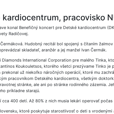
 kardiocentrum, pracovisko N
slave konal Benefičný koncert pre Detské kardiocentrum (
vety Radičovej.
a Čermáková. Hudobný recitál bol spojený s čítaním žalm
revádzal skladateľ, aranžér a jej manžel Ivan Čermák.
 Diamonds International Corporation pre malého Tinka, kto
tantinos Koukouletsos, ktorého všetci prezývame Tinko je 
prekonal už niekoľko náročných operácií, ktoré mu zachráni
kým pracovníkom Detského kardiocentra, všetkým doktorkám
ravotnej stránke, ale ani po stránke rodinného zázemia. 
ho príkladne starajú.
cca 400 detí. Až 80% z nich musia lekári operovať počas 
lovensku, ktoré poskytuje starostlivosť o deti s vrodeným