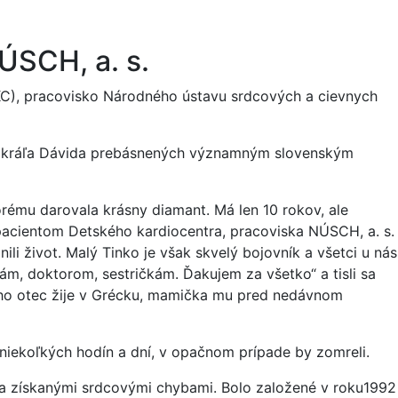
ÚSCH, a. s.
DKC), pracovisko Národného ústavu srdcových a cievnych
ov kráľa Dávida prebásnených významným slovenským
rému darovala krásny diamant. Má len 10 rokov, ale
pacientom Detského kardiocentra, pracoviska NÚSCH, a. s.
li život. Malý Tinko je však skvelý bojovník a všetci u nás
, doktorom, sestričkám. Ďakujem za všetko“ a tisli sa
Jeho otec žije v Grécku, mamička mu pred nedávnom
niekoľkých hodín a dní, v opačnom prípade by zomreli.
i a získanými srdcovými chybami. Bolo založené v roku1992