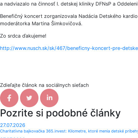
a nadviazalo na činnosť I. detskej kliniky DFNsP a Oddelen
Benefičný koncert zorganizovala Nadácia Detského kardioc
moderátorka Martina Šimkovičová.
Zo srdca ďakujeme!
http://www.nusch.sk/sk/467/beneficny-koncert-pre-detske
Zdieľajte článok na sociálnych sieťach
Facebook share
Tweet
Linkedin share
Pozrite si podobné články
27.07.2026
Charitatívna bajkovačka 365.invest: Kilometre, ktoré menia detské príbeh