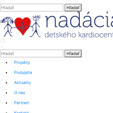
Hľadať:
Hľadať
'.__('Search').'
Hľadať:
Hľadať
Projekty
Podujatia
Aktuality
O nás
Partneri
Kontakt