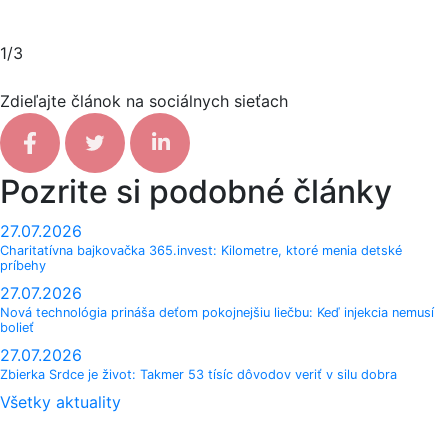
1/3
Zdieľajte článok na sociálnych sieťach
Facebook share
Tweet
Linkedin share
Pozrite si podobné články
27.07.2026
Charitatívna bajkovačka 365.invest: Kilometre, ktoré menia detské
príbehy
27.07.2026
Nová technológia prináša deťom pokojnejšiu liečbu: Keď injekcia nemusí
bolieť
27.07.2026
Zbierka Srdce je život: Takmer 53 tísíc dôvodov veriť v silu dobra
Všetky aktuality