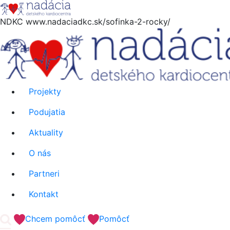
Hore
NDKC
www.nadaciadkc.sk/sofinka-2-rocky/
Projekty
Podujatia
Aktuality
O nás
Partneri
Kontakt
'.__('Search').'
Chcem pomôcť
Pomôcť