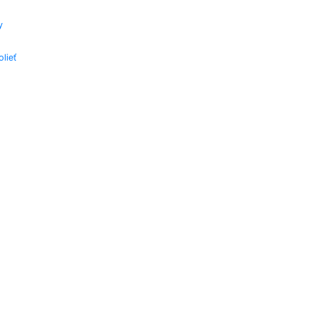
y
lieť