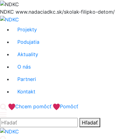
Hore
NDKC
www.nadaciadkc.sk/skolak-filipko-detom/
Projekty
Podujatia
Aktuality
O nás
Partneri
Kontakt
'.__('Search').'
Chcem pomôcť
Pomôcť
Hľadať:
Hľadať
'.__('Search').'