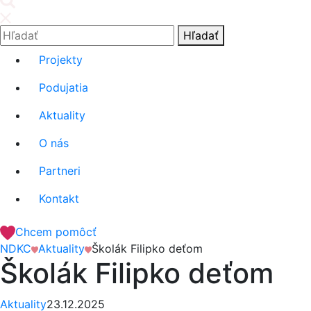
Hľadať:
Hľadať
Projekty
Podujatia
Aktuality
O nás
Partneri
Kontakt
Chcem pomôcť
NDKC
Aktuality
Školák Filipko deťom
Školák Filipko deťom
Aktuality
23.12.2025