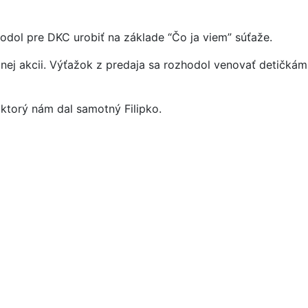
hodol pre DKC urobiť na základe “Čo ja viem” súťaže.
nej akcii. Výťažok z predaja sa rozhodol venovať detičkám
, ktorý nám dal samotný Filipko.