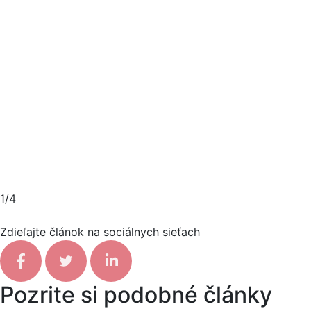
1/4
Zdieľajte článok na sociálnych sieťach
Facebook share
Tweet
Linkedin share
Pozrite si podobné články