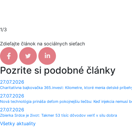
1/3
Zdieľajte článok na sociálnych sieťach
Facebook share
Tweet
Linkedin share
Pozrite si podobné články
27.07.2026
Charitatívna bajkovačka 365.invest: Kilometre, ktoré menia detské príbeh
27.07.2026
Nová technológia prináša deťom pokojnejšiu liečbu: Keď injekcia nemusí bo
27.07.2026
Zbierka Srdce je život: Takmer 53 tísíc dôvodov veriť v silu dobra
Všetky aktuality