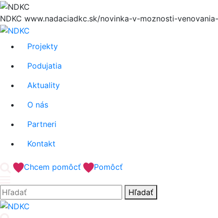
Hore
NDKC
www.nadaciadkc.sk/novinka-v-moznosti-venovania-
Projekty
Podujatia
Aktuality
O nás
Partneri
Kontakt
'.__('Search').'
Chcem pomôcť
Pomôcť
Hľadať:
Hľadať
'.__('Search').'