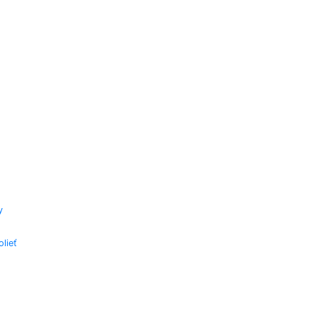
y
lieť