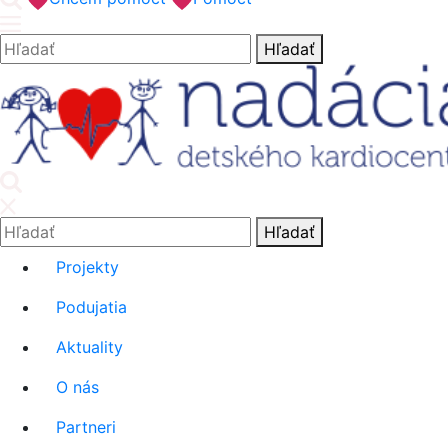
Hľadať:
Hľadať
'.__('Search').'
Hľadať:
Hľadať
Projekty
Podujatia
Aktuality
O nás
Partneri