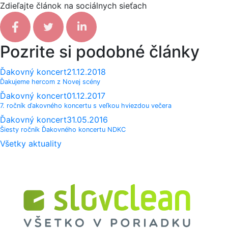
Zdieľajte článok na sociálnych sieťach
Facebook share
Tweet
Linkedin share
Pozrite si podobné články
Ďakovný koncert
21.12.2018
Ďakujeme hercom z Novej scény
Ďakovný koncert
01.12.2017
7. ročník ďakovného koncertu s veľkou hviezdou večera
Ďakovný koncert
31.05.2016
Šiesty ročník Ďakovného koncertu NDKC
Všetky aktuality