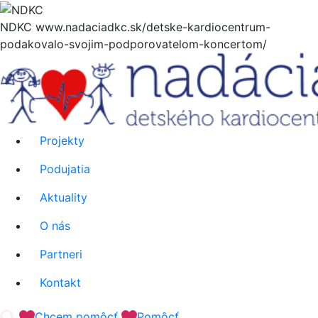
Hore
NDKC
www.nadaciadkc.sk/detske-kardiocentrum-
podakovalo-svojim-podporovatelom-koncertom/
Projekty
Podujatia
Aktuality
O nás
Partneri
Kontakt
'.__('Search').'
Chcem pomôcť
Pomôcť