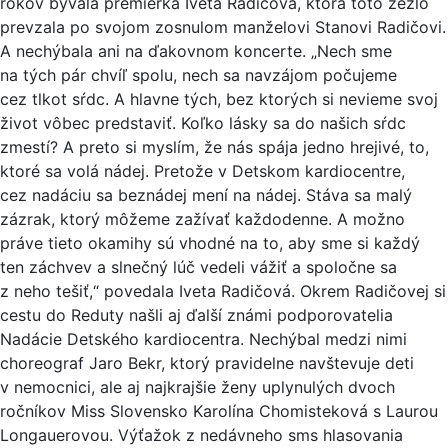
rokov bývalá premiérka Iveta Radičová, ktorá toto žezlo
prevzala po svojom zosnulom manželovi Stanovi Radičovi.
A nechýbala ani na ďakovnom koncerte. „Nech sme
na tých pár chvíľ spolu, nech sa navzájom počujeme
cez tlkot sŕdc. A hlavne tých, bez ktorých si nevieme svoj
život vôbec predstaviť. Koľko lásky sa do našich sŕdc
zmestí? A preto si myslím, že nás spája jedno hrejivé, to,
ktoré sa volá nádej. Pretože v Detskom kardiocentre,
cez nadáciu sa beznádej mení na nádej. Stáva sa malý
zázrak, ktorý môžeme zažívať každodenne. A možno
práve tieto okamihy sú vhodné na to, aby sme si každý
ten záchvev a slnečný lúč vedeli vážiť a spoločne sa
z neho tešiť,“ povedala Iveta Radičová. Okrem Radičovej si
cestu do Reduty našli aj ďalší známi podporovatelia
Nadácie Detského kardiocentra. Nechýbal medzi nimi
choreograf Jaro Bekr, ktorý pravidelne navštevuje deti
v nemocnici, ale aj najkrajšie ženy uplynulých dvoch
ročníkov Miss Slovensko Karolína Chomisteková s Laurou
Longauerovou. Výťažok z nedávneho sms hlasovania