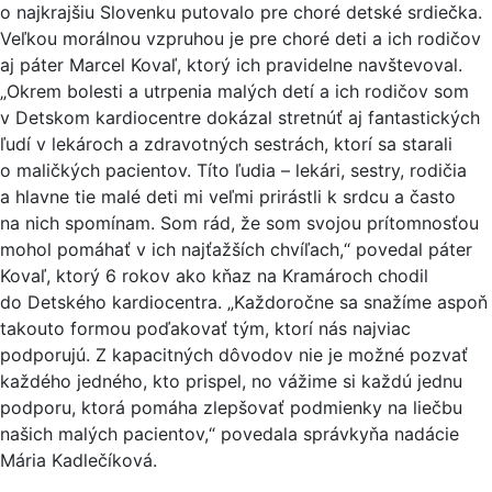
o najkrajšiu Slovenku putovalo pre choré detské srdiečka.
Veľkou morálnou vzpruhou je pre choré deti a ich rodičov
aj páter Marcel Kovaľ, ktorý ich pravidelne navštevoval.
„Okrem bolesti a utrpenia malých detí a ich rodičov som
v Detskom kardiocentre dokázal stretnúť aj fantastických
ľudí v lekároch a zdravotných sestrách, ktorí sa starali
o maličkých pacientov. Títo ľudia – lekári, sestry, rodičia
a hlavne tie malé deti mi veľmi prirástli k srdcu a často
na nich spomínam. Som rád, že som svojou prítomnosťou
mohol pomáhať v ich najťažších chvíľach,“ povedal páter
Kovaľ, ktorý 6 rokov ako kňaz na Kramároch chodil
do Detského kardiocentra. „Každoročne sa snažíme aspoň
takouto formou poďakovať tým, ktorí nás najviac
podporujú. Z kapacitných dôvodov nie je možné pozvať
každého jedného, kto prispel, no vážime si každú jednu
podporu, ktorá pomáha zlepšovať podmienky na liečbu
našich malých pacientov,“ povedala správkyňa nadácie
Mária Kadlečíková.