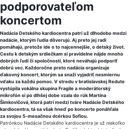
podporovateľom
koncertom
Nadácia Detského kardiocentra patrí už dlhodobo medzi
nadácie, ktorým ľudia dôverujú. Aj preto jej radi
pomáhajú, pretože ide o to najcennejšie, o detský život.
Cestu k detským srdiečkam si pravidelne nájde mnoho
dobrých ľudí či spoločností, ktoré neváhajú podporiť
dobrú vec. Každoročne preto nadácia organizuje
ďakovný koncert, ktorým sa snaží vyjadriť nesmiernu
vďaku za každú pomoc. V stredu v bratislavskej Redute
vystúpila vokálna skupina Fragile a moderátorský
mikrofón si po dlhšej dobe vzala do rúk Martina
Šimkovičová, ktorá patrí medzi tváre Nadácie Detského
kardiocentra, tá sa však hneď po koncerte ponáhľala
za svojou 5-mesačnou dcérkou Sofiou.
Patrónkou Nadácie Detského kardiocentra je už niekoľko